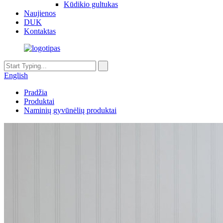
Kūdikio gultukas
Naujienos
DUK
Kontaktas
English
Pradžia
Produktai
Naminių gyvūnėlių produktai