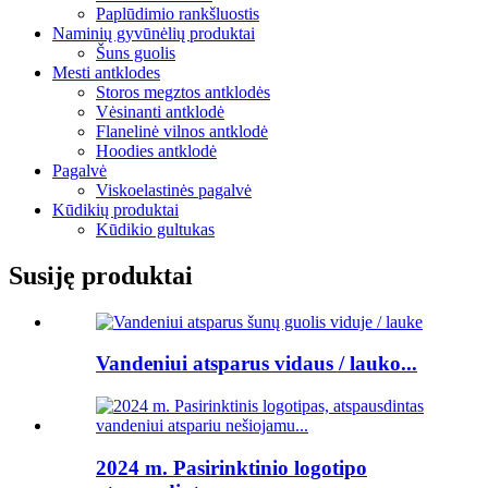
Paplūdimio rankšluostis
Naminių gyvūnėlių produktai
Šuns guolis
Mesti antklodes
Storos megztos antklodės
Vėsinanti antklodė
Flanelinė vilnos antklodė
Hoodies antklodė
Pagalvė
Viskoelastinės pagalvė
Kūdikių produktai
Kūdikio gultukas
Susiję produktai
Vandeniui atsparus vidaus / lauko...
2024 m. Pasirinktinio logotipo