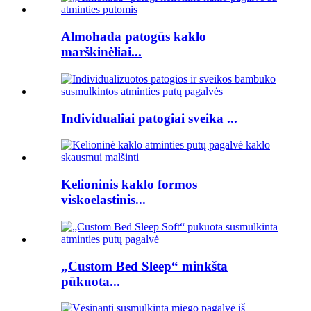
Almohada patogūs kaklo
marškinėliai...
Individualiai patogiai sveika ...
Kelioninis kaklo formos
viskoelastinis...
„Custom Bed Sleep“ minkšta
pūkuota...