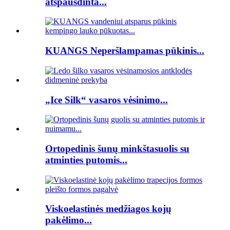
atspausdinta...
KUANGS Neperšlampamas pūkinis...
„Ice Silk“ vasaros vėsinimo...
Ortopedinis šunų minkštasuolis su
atminties putomis...
Viskoelastinės medžiagos kojų
pakėlimo...