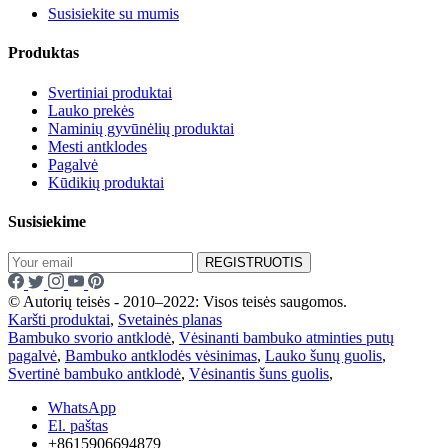
Susisiekite su mumis
Produktas
Svertiniai produktai
Lauko prekės
Naminių gyvūnėlių produktai
Mesti antklodes
Pagalvė
Kūdikių produktai
Susisiekime
REGISTRUOTIS
© Autorių teisės - 2010–2022: Visos teisės saugomos.
Karšti produktai
,
Svetainės planas
Bambuko svorio antklodė
,
Vėsinanti bambuko atminties putų
pagalvė
,
Bambuko antklodės vėsinimas
,
Lauko šunų guolis
,
Svertinė bambuko antklodė
,
Vėsinantis šuns guolis
,
WhatsApp
El. paštas
+8615906694879