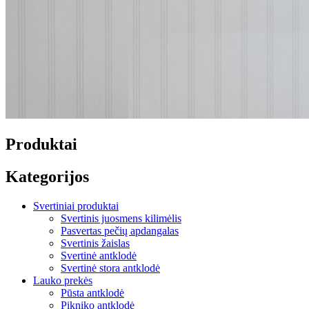
Produktai
Kategorijos
Svertiniai produktai
Svertinis juosmens kilimėlis
Pasvertas pečių apdangalas
Svertinis žaislas
Svertinė antklodė
Svertinė stora antklodė
Lauko prekės
Pūsta antklodė
Pikniko antklodė