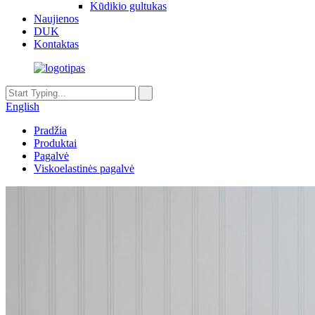
Kūdikio gultukas
Naujienos
DUK
Kontaktas
English
Pradžia
Produktai
Pagalvė
Viskoelastinės pagalvė