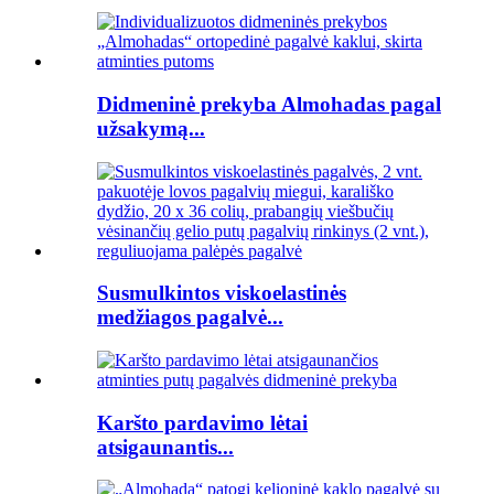
Didmeninė prekyba Almohadas pagal
užsakymą...
Susmulkintos viskoelastinės
medžiagos pagalvė...
Karšto pardavimo lėtai
atsigaunantis...