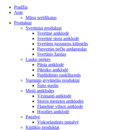
Pradžia
Apie
Mūsų sertifikatas
Produktai
Svertiniai produktai
Svertinė antklodė
Svertinė stora antklodė
Svertinis juosmens kilimėlis
Pasvertas pečių apdangalas
Svertinis žaislas
Lauko prekės
Pūsta antklodė
Pikniko antklodė
Paplūdimio rankšluostis
Naminių gyvūnėlių produktai
Šuns guolis
Mesti antklodes
Vėsinanti antklodė
Storos megztos antklodės
Flanelinė vilnos antklodė
Hoodies antklodė
Pagalvė
Viskoelastinės pagalvė
Kūdikių produktai